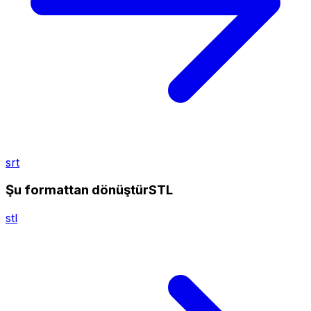
srt
Şu formattan dönüştürSTL
stl