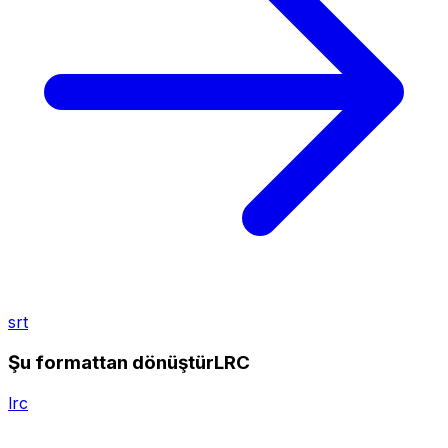
srt
Şu formattan dönüştürLRC
lrc