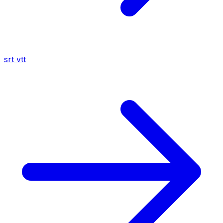
srt
vtt