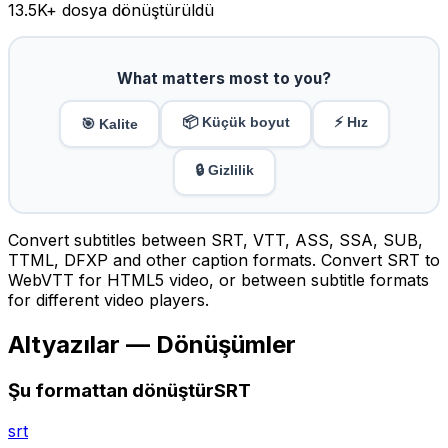
13.5K
+ dosya dönüştürüldü
What matters most to you?
📦 Küçük boyut
⚡ Hız
🎯 Kalite
🔒 Gizlilik
Convert subtitles between SRT, VTT, ASS, SSA, SUB,
TTML, DFXP and other caption formats. Convert SRT to
WebVTT for HTML5 video, or between subtitle formats
for different video players.
Altyazılar — Dönüşümler
Şu formattan dönüştürSRT
srt