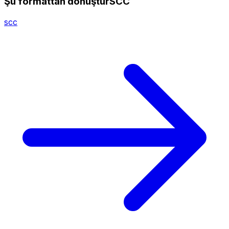
Şu formattan dönüştürSCC
scc