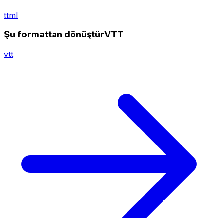
ttml
Şu formattan dönüştürVTT
vtt