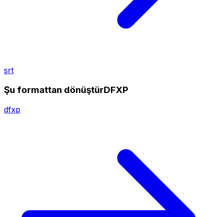
srt
Şu formattan dönüştürDFXP
dfxp