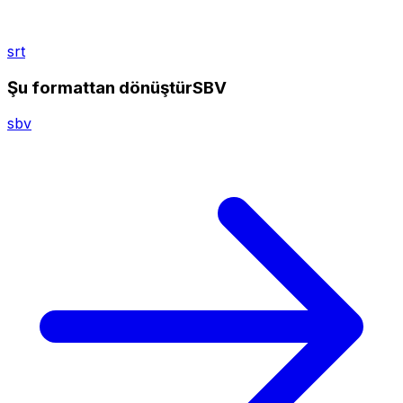
srt
Şu formattan dönüştürSBV
sbv