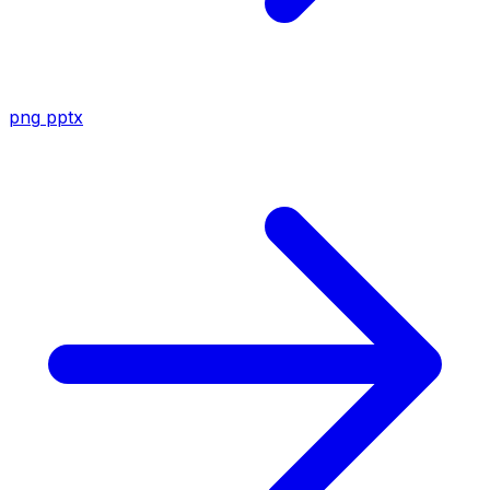
png
pptx