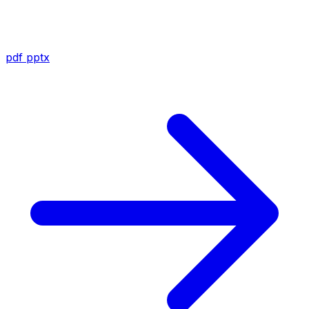
pdf
pptx