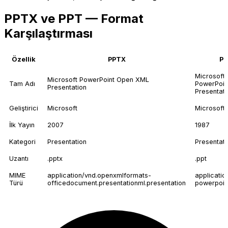
PPTX ve PPT — Format
Karşılaştırması
Özellik
PPTX
P
Microsoft
Microsoft PowerPoint Open XML
Tam Adı
PowerPoin
Presentation
Presentati
Geliştirici
Microsoft
Microsoft
İlk Yayın
2007
1987
Kategori
Presentation
Presentati
Uzantı
.pptx
.ppt
MIME
application/vnd.openxmlformats-
applicatio
Türü
officedocument.presentationml.presentation
powerpoin