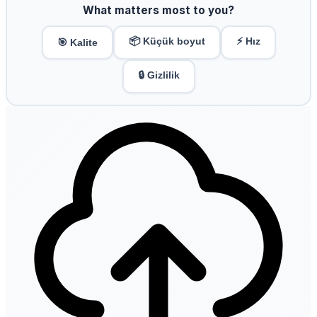
What matters most to you?
📦 Küçük boyut
⚡ Hız
🎯 Kalite
🔒 Gizlilik