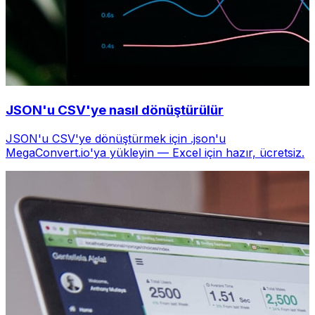
JSON'u CSV'ye nasıl dönüştürülür
JSON'u CSV'ye dönüştürmek için .json'u
MegaConvert.io'ya yükleyin — Excel için hazır, ücretsiz.