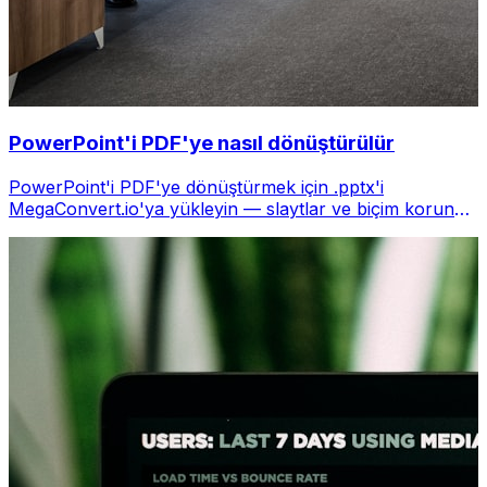
PowerPoint'i PDF'ye nasıl dönüştürülür
PowerPoint'i PDF'ye dönüştürmek için .pptx'i
MegaConvert.io'ya yükleyin — slaytlar ve biçim korunur,
ücretsiz.