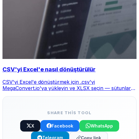
CSV'yi Excel'e nasıl dönüştürülür
CSV'yi Excel'e dönüştürmek için .csv'yi
MegaConvert.io'ya yükleyin ve XLSX seçin — sütunlar
korunur, ücretsiz.
SHARE THIS TOOL
X
Facebook
WhatsApp
Telegram
Copy link