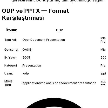
ODP ve PPTX — Format
Karşılaştırması
Özellik
ODP
Micr
Tam Adı
OpenDocument Presentation
Pres
Geliştirici
OASIS
Micr
İlk Yayın
2005
200
Kategori
Presentation
Pres
Uzantı
.odp
.pptx
MIME
appl
application/vnd.oasis.opendocument.presentation
Türü
offi