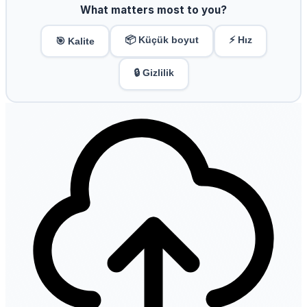
What matters most to you?
📦 Küçük boyut
⚡ Hız
🎯 Kalite
🔒 Gizlilik