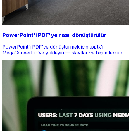
PowerPoint'i PDF'ye nasıl dönüştürülür
PowerPoint'i PDF'ye dönüştürmek için .pptx'i
MegaConvert.io'ya yükleyin — slaytlar ve biçim korunur,
ücretsiz.