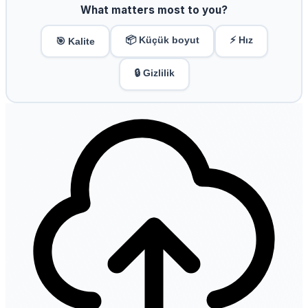
What matters most to you?
📦 Küçük boyut
⚡ Hız
🎯 Kalite
🔒 Gizlilik