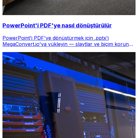
PowerPoint'i PDF'ye nasıl dönüştürülür
PowerPoint'i PDF'ye dönüştürmek için .pptx'i
MegaConvert.io'ya yükleyin — slaytlar ve biçim korunur,
ücretsiz.