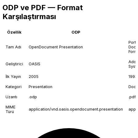
ODP ve PDF — Format
Karşılaştırması
Özellik
ODP
Port
Tam Adı
OpenDocument Presentation
Docu
Form
Ado
Geliştirici
OASIS
Syst
İlk Yayın
2005
1993
Kategori
Presentation
Docu
Uzantı
.odp
.pdf
MIME
application/vnd.oasis.opendocument.presentation
appl
Türü