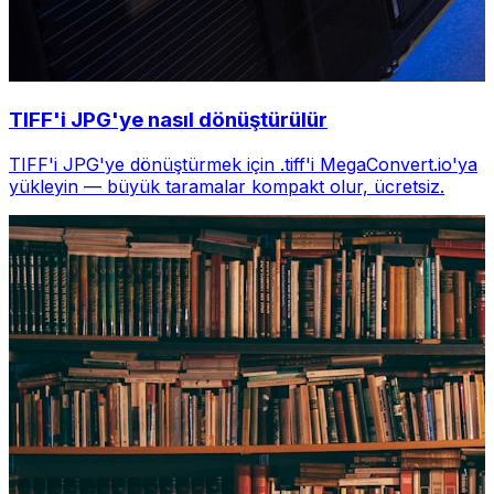
TIFF'i JPG'ye nasıl dönüştürülür
TIFF'i JPG'ye dönüştürmek için .tiff'i MegaConvert.io'ya
yükleyin — büyük taramalar kompakt olur, ücretsiz.