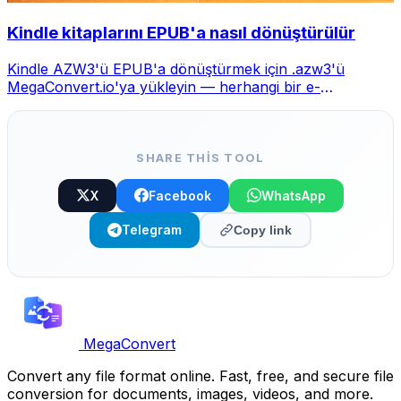
Kindle kitaplarını EPUB'a nasıl dönüştürülür
Kindle AZW3'ü EPUB'a dönüştürmek için .azw3'ü
MegaConvert.io'ya yükleyin — herhangi bir e-
okuyucuda okuyun, ücretsiz.
SHARE THIS TOOL
X
Facebook
WhatsApp
Telegram
Copy link
MegaConvert
Convert any file format online. Fast, free, and secure file
conversion for documents, images, videos, and more.