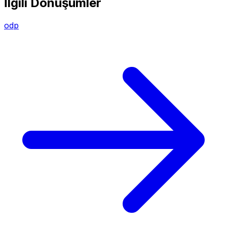
İlgili Dönüşümler
odp