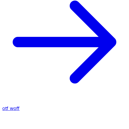
otf
woff