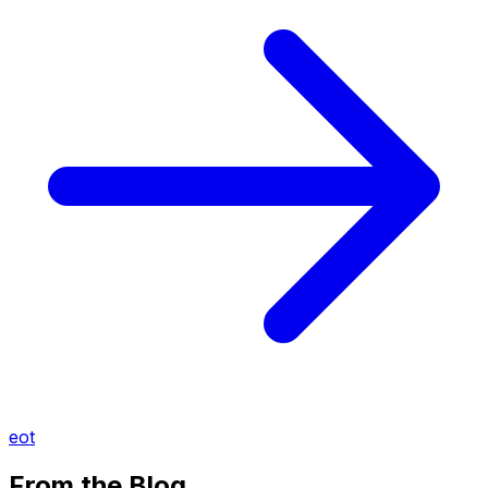
eot
From the Blog