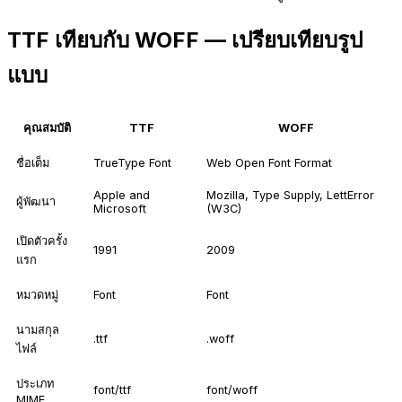
TTF เทียบกับ WOFF — เปรียบเทียบรูป
แบบ
คุณสมบัติ
TTF
WOFF
ชื่อเต็ม
TrueType Font
Web Open Font Format
Apple and
Mozilla, Type Supply, LettError
ผู้พัฒนา
Microsoft
(W3C)
เปิดตัวครั้ง
1991
2009
แรก
หมวดหมู่
Font
Font
นามสกุล
.ttf
.woff
ไฟล์
ประเภท
font/ttf
font/woff
MIME