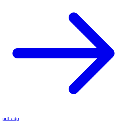
pdf
odp