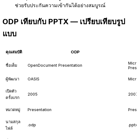
ช่วยรับประกันความเข้ากันได้อย่างสมบูรณ์
ODP เทียบกับ PPTX — เปรียบเทียบรูป
แบบ
คุณสมบัติ
ODP
Micro
ชื่อเต็ม
OpenDocument Presentation
Prese
ผู้พัฒนา
OASIS
Micro
เปิดตัว
2005
2007
ครั้งแรก
หมวดหมู่
Presentation
Prese
นามสกุล
.odp
.pptx
ไฟล์