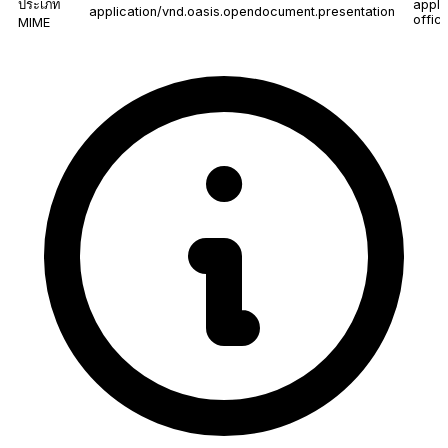
ประเภท
appli
application/vnd.oasis.opendocument.presentation
offic
MIME