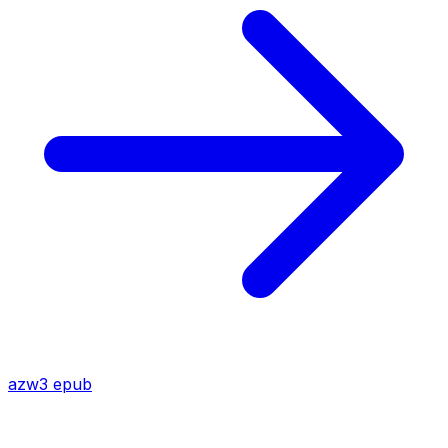
azw3
epub