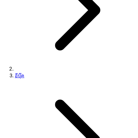
อีบุ๊ค