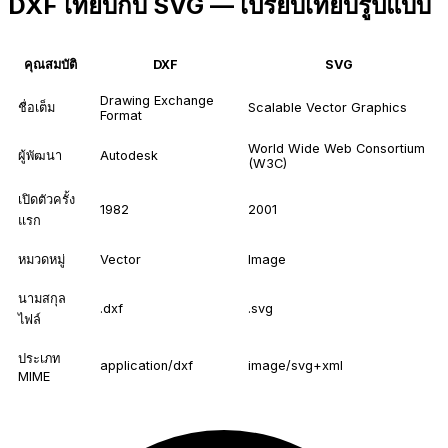
DXF เทียบกับ SVG — เปรียบเทียบรูปแบบ
คุณสมบัติ
DXF
SVG
Drawing Exchange
ชื่อเต็ม
Scalable Vector Graphics
Format
World Wide Web Consortium
ผู้พัฒนา
Autodesk
(W3C)
เปิดตัวครั้ง
1982
2001
แรก
หมวดหมู่
Vector
Image
นามสกุล
.dxf
.svg
ไฟล์
ประเภท
application/dxf
image/svg+xml
MIME