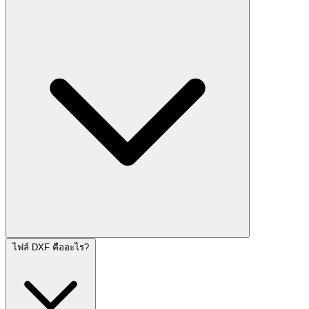
ไฟล์ DXF คืออะไร?