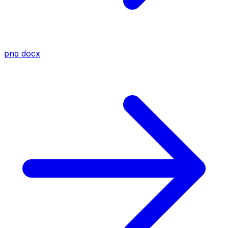
png
docx