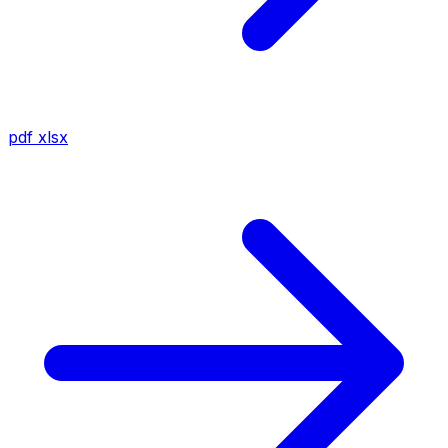
pdf
xlsx