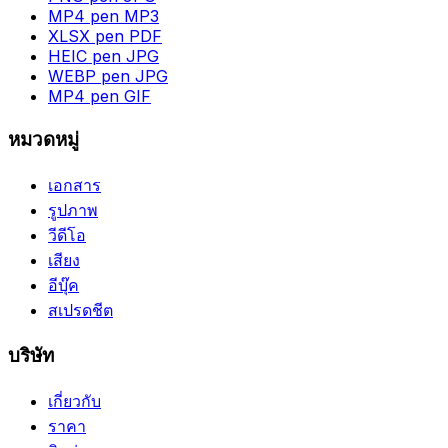
MP4 pen MP3
XLSX pen PDF
HEIC pen JPG
WEBP pen JPG
MP4 pen GIF
หมวดหมู่
เอกสาร
รูปภาพ
วีดีโอ
เสียง
อีบุ๊ค
สเปรดชีต
บริษัท
เกี่ยวกับ
ราคา