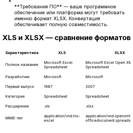
**Требования ПО** — ваше программное
обеспечение или платформа могут требовать
именно формат XLSX. Конвертация
обеспечивает полную совместимость.
XLS и XLSX — сравнение форматов
Характеристика
XLS
XLSX
Microsoft Excel
Microsoft Excel Open XM
Полное название
Spreadsheet
Spreadsheet
Разработчик
Microsoft
Microsoft
Первый выпуск
1987
2007
Категория
Spreadsheet
Spreadsheet
Расширение
.xls
.xlsx
application/vnd.ms-
application/vnd.openxmlf
MIME-тип
excel
officedocument.spreadsh