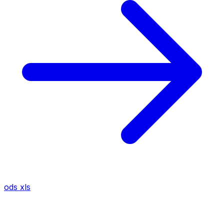
ods
xls