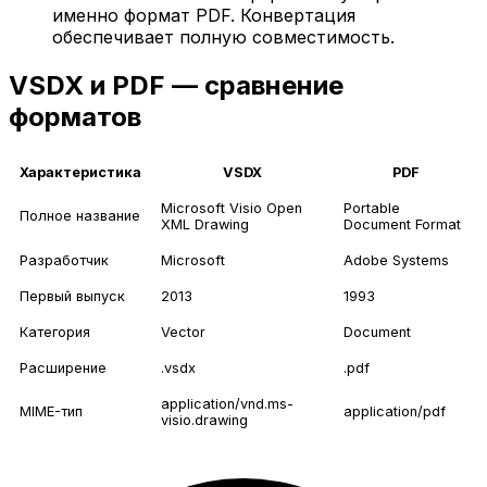
именно формат PDF. Конвертация
обеспечивает полную совместимость.
VSDX и PDF — сравнение
форматов
Характеристика
VSDX
PDF
Microsoft Visio Open
Portable
Полное название
XML Drawing
Document Format
Разработчик
Microsoft
Adobe Systems
Первый выпуск
2013
1993
Категория
Vector
Document
Расширение
.vsdx
.pdf
application/vnd.ms-
MIME-тип
application/pdf
visio.drawing