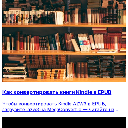
Как конвертировать книги Kindle в EPUB
Чтобы конвертировать Kindle AZW3 в EPUB,
загрузите .azw3 на MegaConvert.io — читайте на
любом ридере, бесплатно.