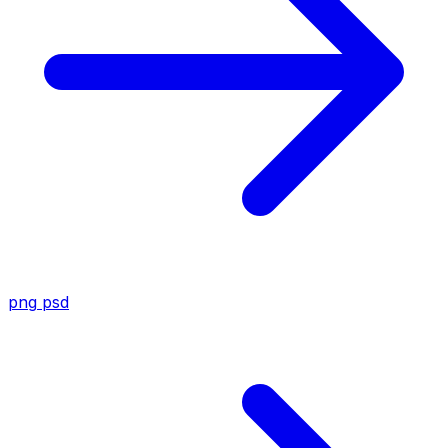
png
psd