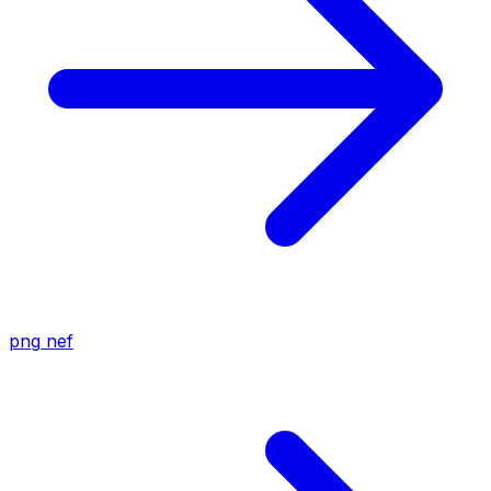
png
nef