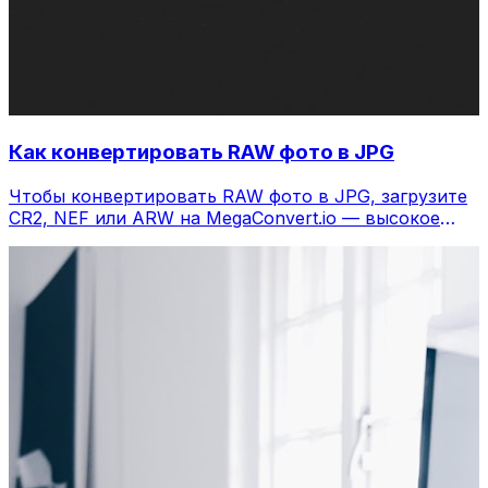
Как конвертировать RAW фото в JPG
Чтобы конвертировать RAW фото в JPG, загрузите
CR2, NEF или ARW на MegaConvert.io — высокое
качество, бесплатно, без Lightroom.