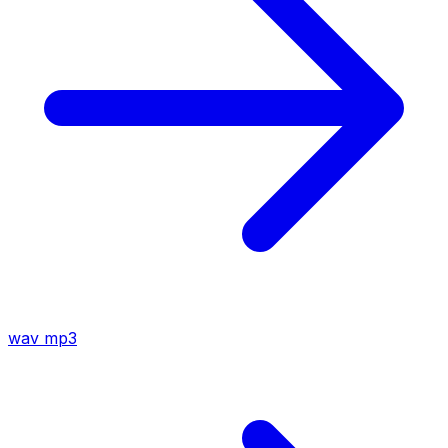
wav
mp3