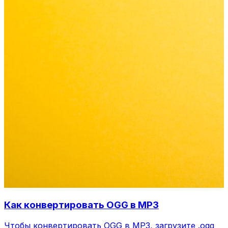
Как конвертировать OGG в MP3
Чтобы конвертировать OGG в MP3, загрузите .ogg