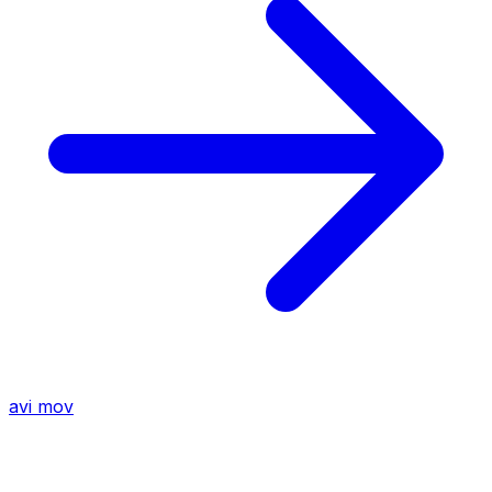
avi
mov