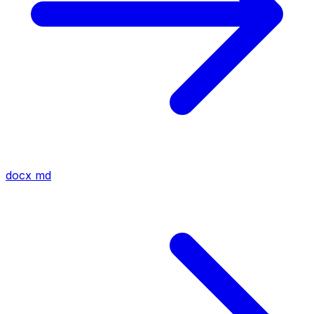
docx
md