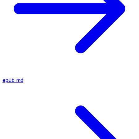
epub
md