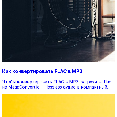
Как конвертировать FLAC в MP3
Чтобы конвертировать FLAC в MP3, загрузите .flac
на MegaConvert.io — lossless аудио в компактный
MP3, бесплатно.