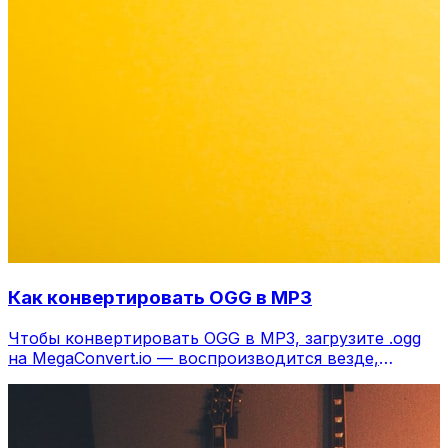
Как конвертировать OGG в MP3
Чтобы конвертировать OGG в MP3, загрузите .ogg
на MegaConvert.io — воспроизводится везде,
бесплатно.