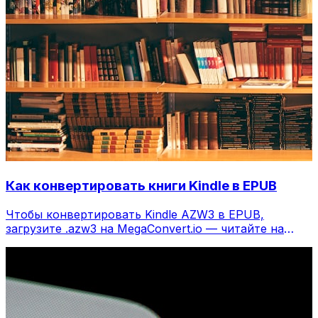
Как конвертировать книги Kindle в EPUB
Чтобы конвертировать Kindle AZW3 в EPUB,
загрузите .azw3 на MegaConvert.io — читайте на
любом ридере, бесплатно.