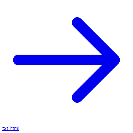
txt
html