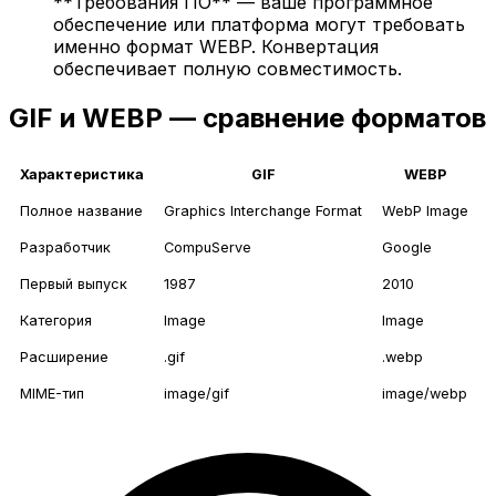
**Требования ПО** — ваше программное
обеспечение или платформа могут требовать
именно формат WEBP. Конвертация
обеспечивает полную совместимость.
GIF и WEBP — сравнение форматов
Характеристика
GIF
WEBP
Полное название
Graphics Interchange Format
WebP Image
Разработчик
CompuServe
Google
Первый выпуск
1987
2010
Категория
Image
Image
Расширение
.gif
.webp
MIME-тип
image/gif
image/webp