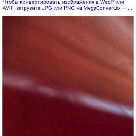
Чтобы конвертировать изображения в WebP или
AVIF, загрузите JPG или PNG на MegaConvert.io — на
25-50% меньше без потери качества.