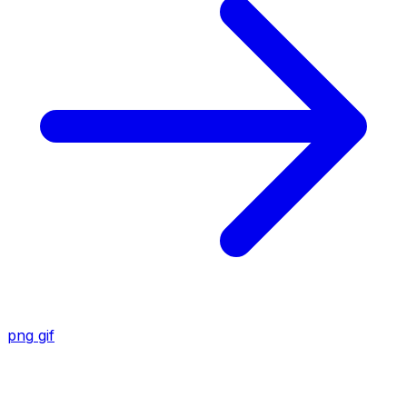
png
gif