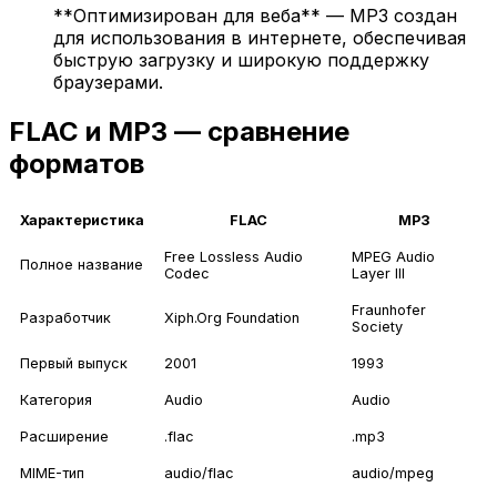
**Оптимизирован для веба** — MP3 создан
для использования в интернете, обеспечивая
быструю загрузку и широкую поддержку
браузерами.
FLAC и MP3 — сравнение
форматов
Характеристика
FLAC
MP3
Free Lossless Audio
MPEG Audio
Полное название
Codec
Layer III
Fraunhofer
Разработчик
Xiph.Org Foundation
Society
Первый выпуск
2001
1993
Категория
Audio
Audio
Расширение
.flac
.mp3
MIME-тип
audio/flac
audio/mpeg