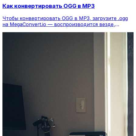
Как конвертировать OGG в MP3
Чтобы конвертировать OGG в MP3, загрузите .ogg
на MegaConvert.io — воспроизводится везде,
бесплатно.