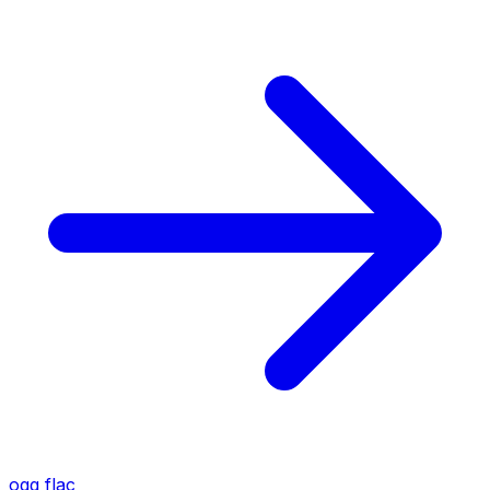
ogg
flac