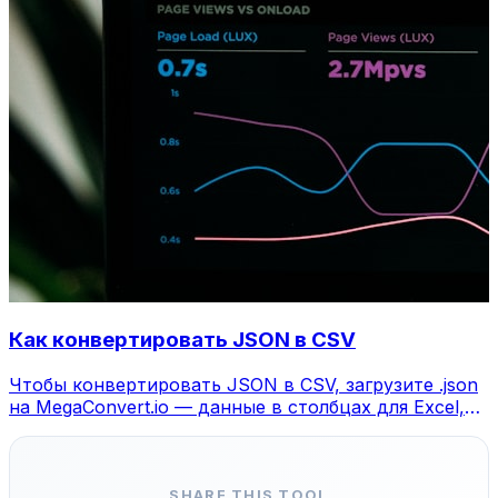
Как конвертировать JSON в CSV
Чтобы конвертировать JSON в CSV, загрузите .json
на MegaConvert.io — данные в столбцах для Excel,
бесплатно.
SHARE THIS TOOL