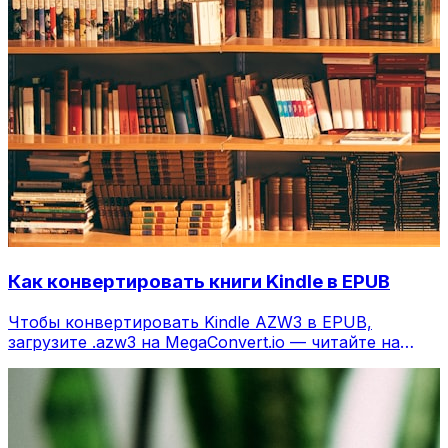
Как конвертировать книги Kindle в EPUB
Чтобы конвертировать Kindle AZW3 в EPUB,
загрузите .azw3 на MegaConvert.io — читайте на
любом ридере, бесплатно.