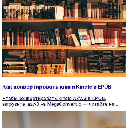
Как конвертировать книги Kindle в EPUB
Чтобы конвертировать Kindle AZW3 в EPUB,
загрузите .azw3 на MegaConvert.io — читайте на
любом ридере, бесплатно.