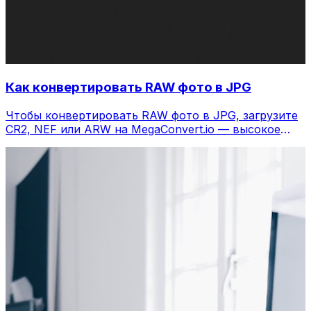
Как конвертировать RAW фото в JPG
Чтобы конвертировать RAW фото в JPG, загрузите
CR2, NEF или ARW на MegaConvert.io — высокое
качество, бесплатно, без Lightroom.