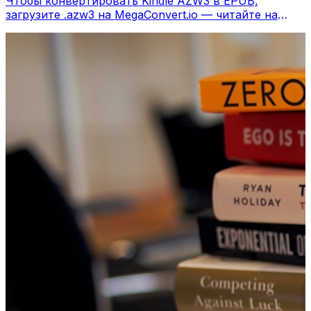
Чтобы конвертировать Kindle AZW3 в EPUB,
загрузите .azw3 на MegaConvert.io — читайте на
любом ридере, бесплатно.