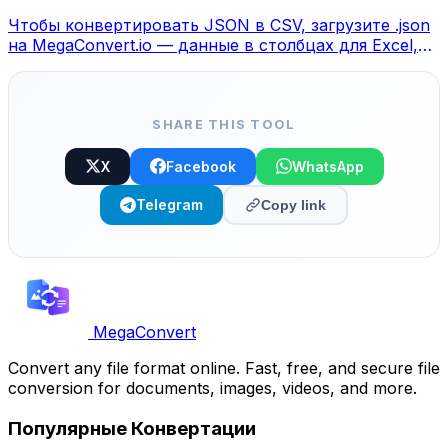
Чтобы конвертировать JSON в CSV, загрузите .json
на MegaConvert.io — данные в столбцах для Excel,
бесплатно.
SHARE THIS TOOL
X
Facebook
WhatsApp
Telegram
Copy link
MegaConvert
Convert any file format online. Fast, free, and secure file
conversion for documents, images, videos, and more.
Популярные Конвертации