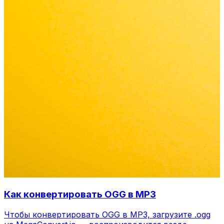
Как конвертировать OGG в MP3
Чтобы конвертировать OGG в MP3, загрузите .ogg