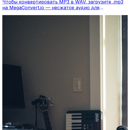
Чтобы конвертировать MP3 в WAV, загрузите .mp3
на MegaConvert.io — несжатое аудио для
редактирования, бесплатно.