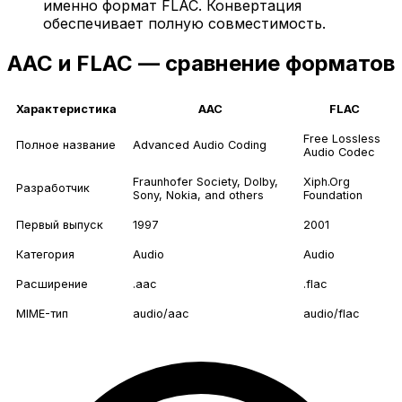
именно формат FLAC. Конвертация
обеспечивает полную совместимость.
AAC и FLAC — сравнение форматов
Характеристика
AAC
FLAC
Free Lossless
Полное название
Advanced Audio Coding
Audio Codec
Fraunhofer Society, Dolby,
Xiph.Org
Разработчик
Sony, Nokia, and others
Foundation
Первый выпуск
1997
2001
Категория
Audio
Audio
Расширение
.aac
.flac
MIME-тип
audio/aac
audio/flac