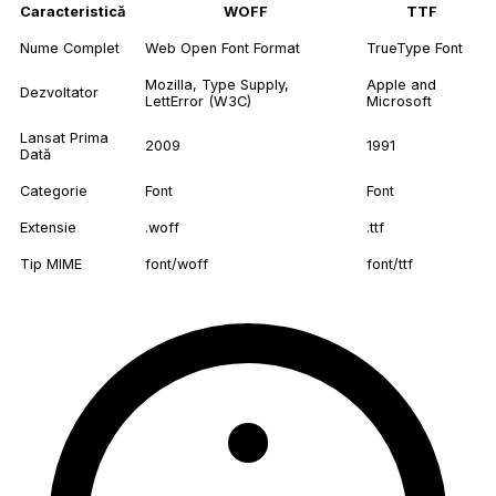
Caracteristică
WOFF
TTF
Nume Complet
Web Open Font Format
TrueType Font
Mozilla, Type Supply,
Apple and
Dezvoltator
LettError (W3C)
Microsoft
Lansat Prima
2009
1991
Dată
Categorie
Font
Font
Extensie
.woff
.ttf
Tip MIME
font/woff
font/ttf