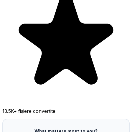
13.5K
+ fișiere convertite
What matters most to you?