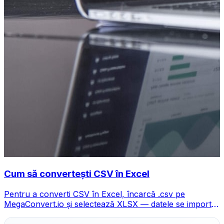
Cum să convertești CSV în Excel
Pentru a converti CSV în Excel, încarcă .csv pe
MegaConvert.io și selectează XLSX — datele se importă
curat cu coloanele păstrate, gratuit.