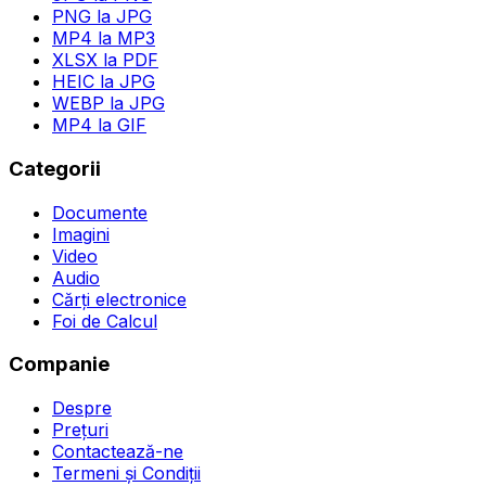
PNG la JPG
MP4 la MP3
XLSX la PDF
HEIC la JPG
WEBP la JPG
MP4 la GIF
Categorii
Documente
Imagini
Video
Audio
Cărți electronice
Foi de Calcul
Companie
Despre
Prețuri
Contactează-ne
Termeni și Condiții