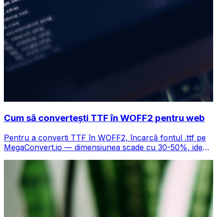
Cum să convertești TTF în WOFF2 pentru web
Pentru a converti TTF în WOFF2, încarcă fontul .ttf pe
MegaConvert.io — dimensiunea scade cu 30-50%, ideal
pentru performanța web, gratuit.