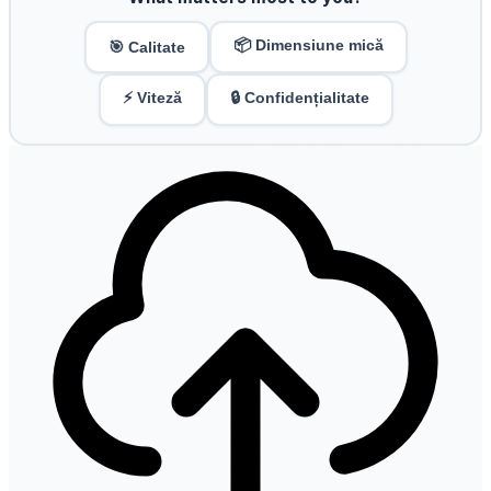
📦 Dimensiune mică
🎯 Calitate
⚡ Viteză
🔒 Confidențialitate