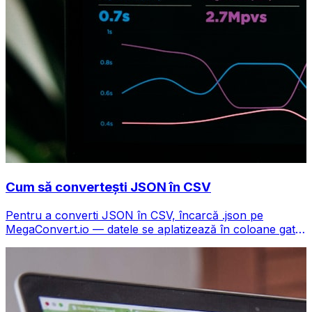
Cum să convertești JSON în CSV
Pentru a converti JSON în CSV, încarcă .json pe
MegaConvert.io — datele se aplatizează în coloane gata
pentru Excel, gratuit, fără cod.