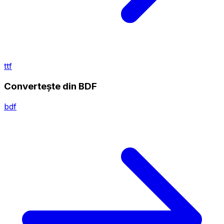
ttf
Convertește din BDF
bdf