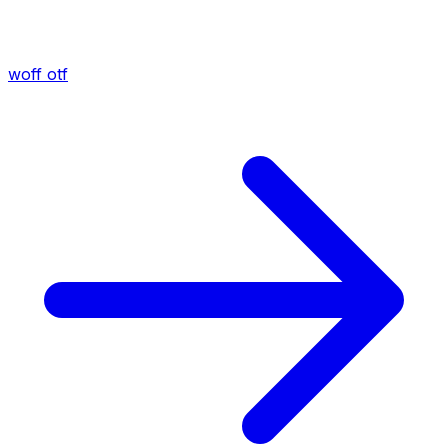
woff
otf