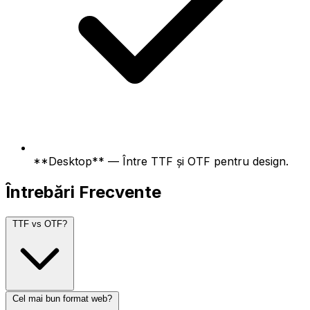
**Desktop** — Între TTF și OTF pentru design.
Întrebări Frecvente
TTF vs OTF?
Cel mai bun format web?