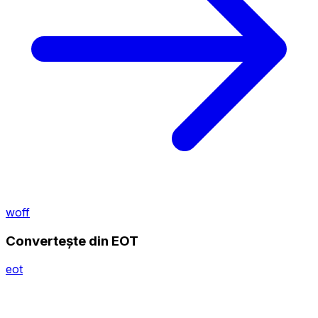
woff
Convertește din EOT
eot