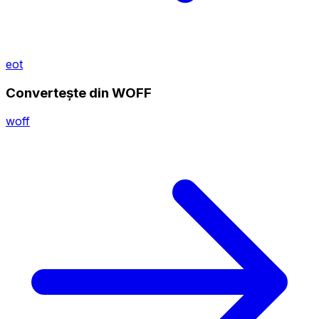
eot
Convertește din WOFF
woff