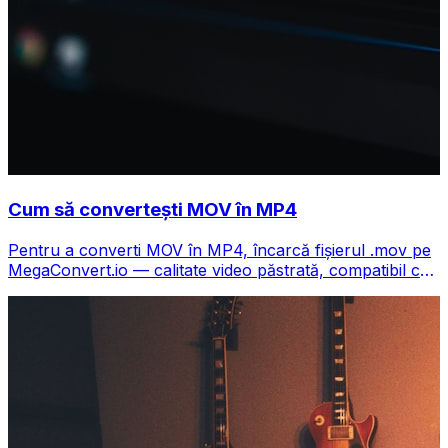
Cum să convertești MOV în MP4
Pentru a converti MOV în MP4, încarcă fișierul .mov pe
MegaConvert.io — calitate video păstrată, compatibil cu
orice dispozitiv, gratuit.