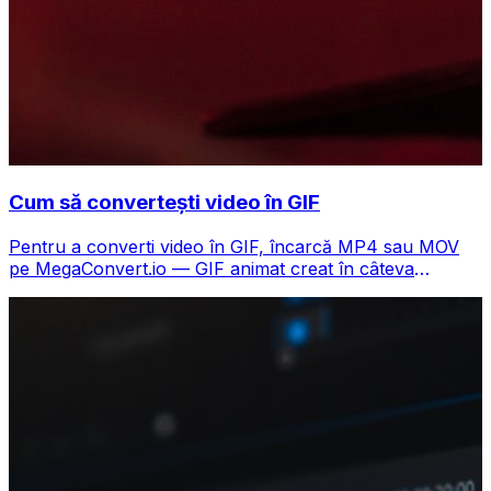
Cum să convertești video în GIF
Pentru a converti video în GIF, încarcă MP4 sau MOV
pe MegaConvert.io — GIF animat creat în câteva
secunde, gratuit.