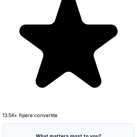
13.5K
+ fișiere convertite
What matters most to you?