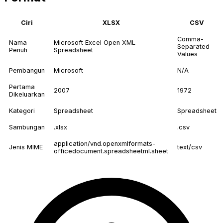
Ciri
XLSX
CSV
Comma-
Nama
Microsoft Excel Open XML
Separated
Penuh
Spreadsheet
Values
Pembangun
Microsoft
N/A
Pertama
2007
1972
Dikeluarkan
Kategori
Spreadsheet
Spreadsheet
Sambungan
.xlsx
.csv
application/vnd.openxmlformats-
Jenis MIME
text/csv
officedocument.spreadsheetml.sheet