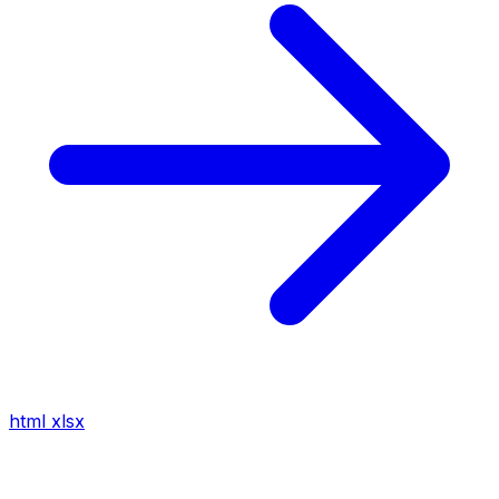
html
xlsx