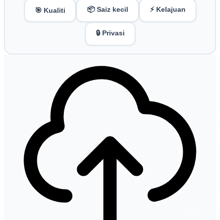
📦 Saiz kecil
⚡ Kelajuan
🎯 Kualiti
🔒 Privasi