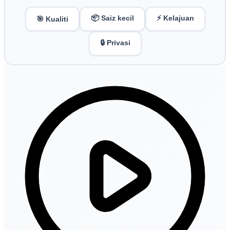
📦 Saiz kecil
⚡ Kelajuan
🎯 Kualiti
🔒 Privasi