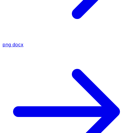
png
docx