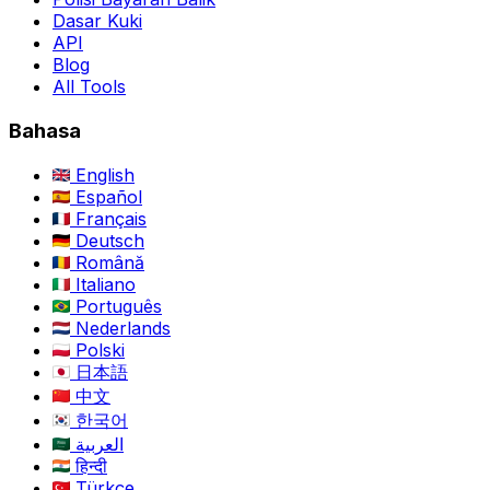
Dasar Kuki
API
Blog
All Tools
Bahasa
English
Español
Français
Deutsch
Română
Italiano
Português
Nederlands
Polski
日本語
中文
한국어
العربية
हिन्दी
Türkçe