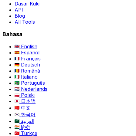
Dasar Kuki
API
Blog
All Tools
Bahasa
English
Español
Français
Deutsch
Română
Italiano
Português
Nederlands
Polski
日本語
中文
한국어
العربية
हिन्दी
Türkçe