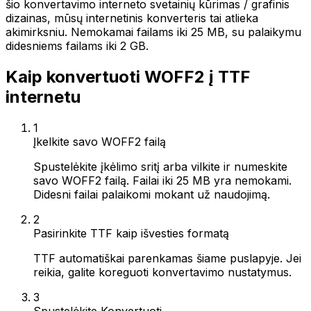
šio konvertavimo interneto svetainių kūrimas / grafinis
dizainas, mūsų internetinis konverteris tai atlieka
akimirksniu. Nemokamai failams iki 25 MB, su palaikymu
didesniems failams iki 2 GB.
Kaip konvertuoti WOFF2 į TTF
internetu
1
Įkelkite savo WOFF2 failą
Spustelėkite įkėlimo sritį arba vilkite ir numeskite
savo WOFF2 failą. Failai iki 25 MB yra nemokami.
Didesni failai palaikomi mokant už naudojimą.
2
Pasirinkite TTF kaip išvesties formatą
TTF automatiškai parenkamas šiame puslapyje. Jei
reikia, galite koreguoti konvertavimo nustatymus.
3
Spustelėkite Konvertuoti