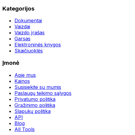
Kategorijos
Dokumentai
Vaizdai
Vaizdo įrašas
Garsas
Elektroninės knygos
Skaičiuoklės
Įmonė
Apie mus
Kainos
Susisiekite su mumis
Paslaugų teikimo sąlygos
Privatumo politika
Grąžinimo politika
Slapukų politika
API
Blog
All Tools