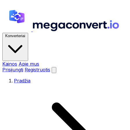
Konverteriai
Kainos
Apie mus
Prisijungti
Registruotis
Pradžia