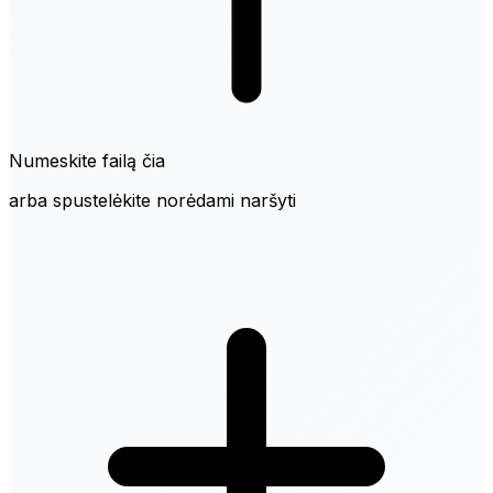
Numeskite failą čia
arba spustelėkite norėdami naršyti