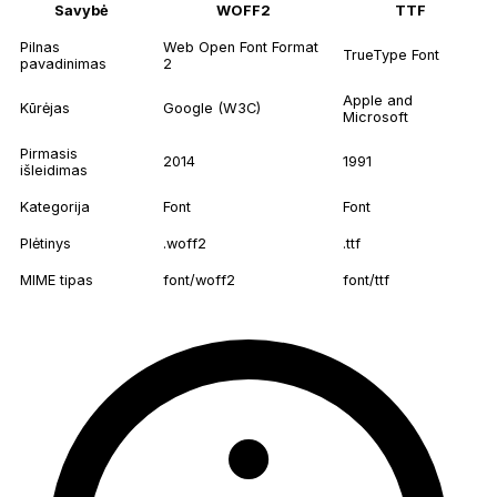
Savybė
WOFF2
TTF
Pilnas
Web Open Font Format
TrueType Font
pavadinimas
2
Apple and
Kūrėjas
Google (W3C)
Microsoft
Pirmasis
2014
1991
išleidimas
Kategorija
Font
Font
Plėtinys
.woff2
.ttf
MIME tipas
font/woff2
font/ttf