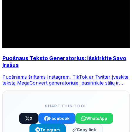
Puošnaus Teksto Generatorius: Išskirkite Savo
Įrašus
Puošniems šriftams Instagram, TikTok ar Twitter įveskite
tekstą MegaConvert generatoriuje, pasirinkite stilių ir
nukopijuokite.
SHARE THIS TOOL
X
Facebook
WhatsApp
Telegram
Copy link