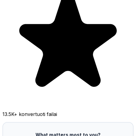
13.5K
+ konvertuoti failai
What matters most to you?