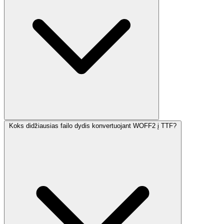
Koks didžiausias failo dydis konvertuojant WOFF2 į TTF?