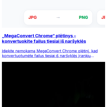
„MegaConvert Chrome“ plėtinys –
konvertuokite failus tiesiai iš naršyklės
Įdiekite nemokamą MegaConvert Chrome plėtinį, kad
konvertuotumėte failus tiesiai iš naršyklės įrankių
juostos. Dešiniuoju pelės mygtuku spustelėkite bet kurį
failą, kurį norite konvertuoti, iš karto pasiekite visus
įrankius iš „Chrome“.