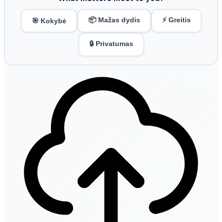
📦 Mažas dydis
⚡ Greitis
🎯 Kokybė
🔒 Privatumas