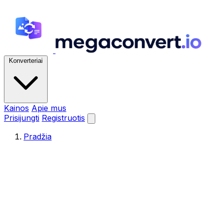
Konverteriai
Kainos
Apie mus
Prisijungti
Registruotis
Pradžia