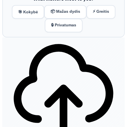
📦 Mažas dydis
⚡ Greitis
🎯 Kokybė
🔒 Privatumas