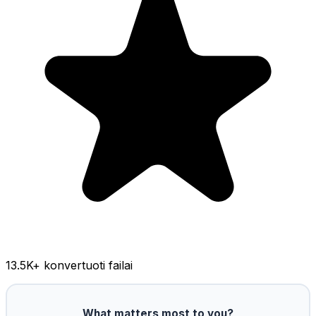
13.5K
+ konvertuoti failai
What matters most to you?