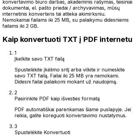
konvertavimo biuro darbas, akademinis rašymas, teisiniai
dokumentai, el. pašto priedai / archyvavimas, mūsų
internetinis konverteris tai atlieka akimirksniu.
Nemokamai failams iki 25 MB, su palaikymu didesniems
failams iki 2 GB.
Kaip konvertuoti TXT į PDF internetu
1
Įkelkite savo TXT failą
Spustelėkite įkėlimo sritį arba vilkite ir numeskite
savo TXT failą. Failai iki 25 MB yra nemokami.
Didesni failai palaikomi mokant už naudojimą.
2
Pasirinkite PDF kaip išvesties formatą
PDF automatiškai parenkamas šiame puslapyje. Jei
reikia, galite koreguoti konvertavimo nustatymus.
3
Spustelėkite Konvertuoti