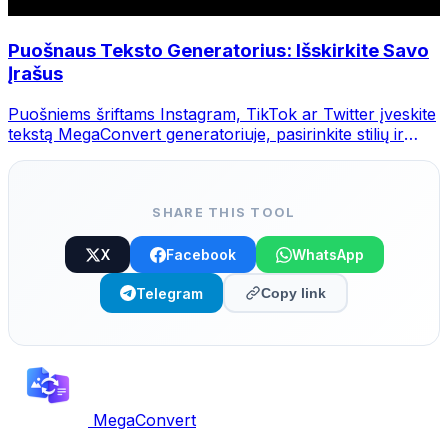
Puošnaus Teksto Generatorius: Išskirkite Savo
Įrašus
Puošniems šriftams Instagram, TikTok ar Twitter įveskite
tekstą MegaConvert generatoriuje, pasirinkite stilių ir
nukopijuokite.
SHARE THIS TOOL
X
Facebook
WhatsApp
Telegram
Copy link
MegaConvert