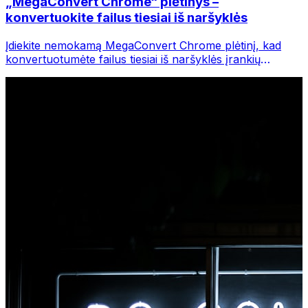
„MegaConvert Chrome“ plėtinys –
konvertuokite failus tiesiai iš naršyklės
Įdiekite nemokamą MegaConvert Chrome plėtinį, kad
konvertuotumėte failus tiesiai iš naršyklės įrankių
juostos. Dešiniuoju pelės mygtuku spustelėkite bet kurį
failą, kurį norite konvertuoti, iš karto pasiekite visus
įrankius iš „Chrome“.