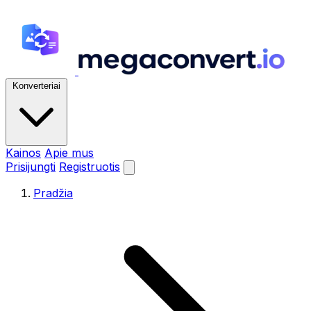
Konverteriai
Kainos
Apie mus
Prisijungti
Registruotis
Pradžia