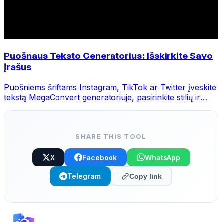
Puošnaus Teksto Generatorius: Išskirkite Savo
Įrašus
Puošniems šriftams Instagram, TikTok ar Twitter įveskite
tekstą MegaConvert generatoriuje, pasirinkite stilių ir
nukopijuokite.
SHARE THIS TOOL
X
Facebook
WhatsApp
Telegram
Copy link