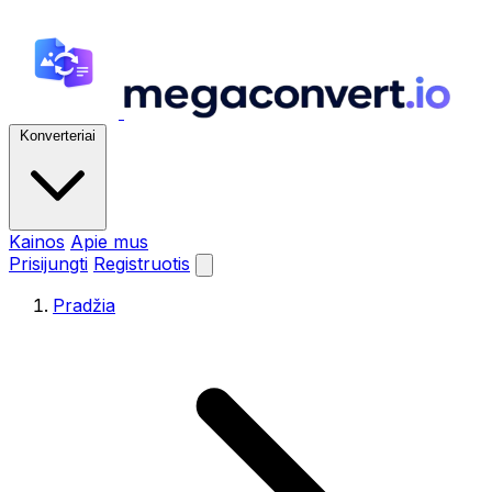
Konverteriai
Kainos
Apie mus
Prisijungti
Registruotis
Pradžia