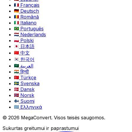
Français
Deutsch
Română
Italiano
Português
Nederlands
Polski
日本語
中文
한국어
العربية
हिन्दी
Türkçe
Svenska
Dansk
Norsk
Suomi
Ελληνικά
© 2026 MegaConvert. Visos teisės saugomos.
Sukurtas greitumui ir paprastumui