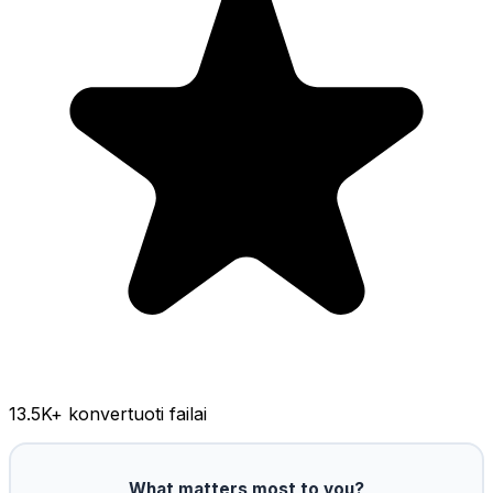
13.5K
+ konvertuoti failai
What matters most to you?