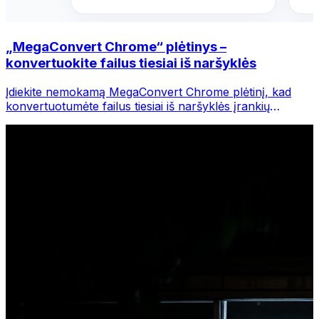
„MegaConvert Chrome“ plėtinys –
konvertuokite failus tiesiai iš naršyklės
Įdiekite nemokamą MegaConvert Chrome plėtinį, kad
konvertuotumėte failus tiesiai iš naršyklės įrankių
juostos. Dešiniuoju pelės mygtuku spustelėkite bet kurį
failą, kurį norite konvertuoti, iš karto pasiekite visus
įrankius iš „Chrome“.