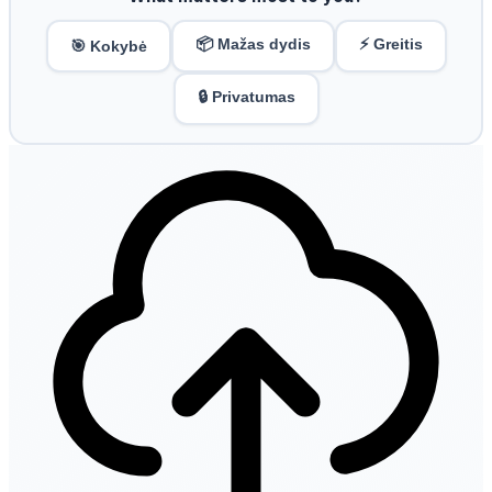
📦 Mažas dydis
⚡ Greitis
🎯 Kokybė
🔒 Privatumas