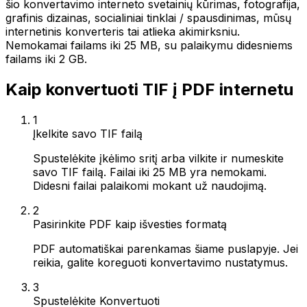
šio konvertavimo interneto svetainių kūrimas, fotografija,
grafinis dizainas, socialiniai tinklai / spausdinimas, mūsų
internetinis konverteris tai atlieka akimirksniu.
Nemokamai failams iki 25 MB, su palaikymu didesniems
failams iki 2 GB.
Kaip konvertuoti TIF į PDF internetu
1
Įkelkite savo TIF failą
Spustelėkite įkėlimo sritį arba vilkite ir numeskite
savo TIF failą. Failai iki 25 MB yra nemokami.
Didesni failai palaikomi mokant už naudojimą.
2
Pasirinkite PDF kaip išvesties formatą
PDF automatiškai parenkamas šiame puslapyje. Jei
reikia, galite koreguoti konvertavimo nustatymus.
3
Spustelėkite Konvertuoti