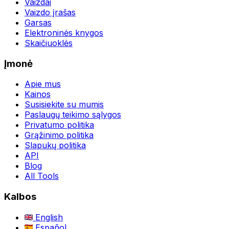
Vaizdai
Vaizdo įrašas
Garsas
Elektroninės knygos
Skaičiuoklės
Įmonė
Apie mus
Kainos
Susisiekite su mumis
Paslaugų teikimo sąlygos
Privatumo politika
Grąžinimo politika
Slapukų politika
API
Blog
All Tools
Kalbos
English
Español