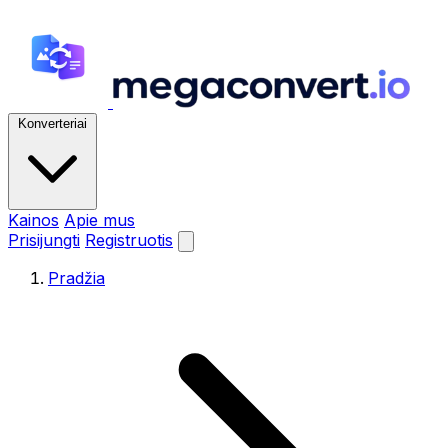
Konverteriai
Kainos
Apie mus
Prisijungti
Registruotis
Pradžia