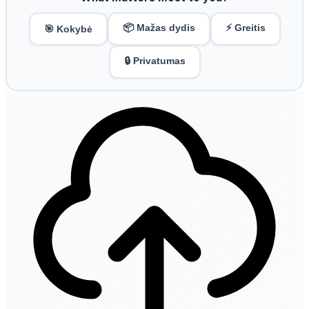
📦 Mažas dydis
⚡ Greitis
🎯 Kokybė
🔒 Privatumas