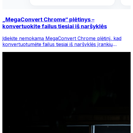
„MegaConvert Chrome“ plėtinys –
konvertuokite failus tiesiai iš naršyklės
Įdiekite nemokamą MegaConvert Chrome plėtinį, kad
konvertuotumėte failus tiesiai iš naršyklės įrankių
juostos. Dešiniuoju pelės mygtuku spustelėkite bet kurį
failą, kurį norite konvertuoti, iš karto pasiekite visus
įrankius iš „Chrome“.