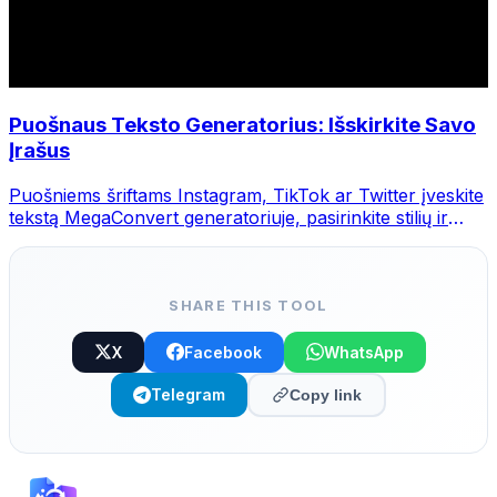
Puošnaus Teksto Generatorius: Išskirkite Savo
Įrašus
Puošniems šriftams Instagram, TikTok ar Twitter įveskite
tekstą MegaConvert generatoriuje, pasirinkite stilių ir
nukopijuokite.
SHARE THIS TOOL
X
Facebook
WhatsApp
Telegram
Copy link