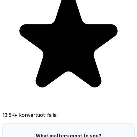
13.5K
+ konvertuoti failai
What matters most to you?