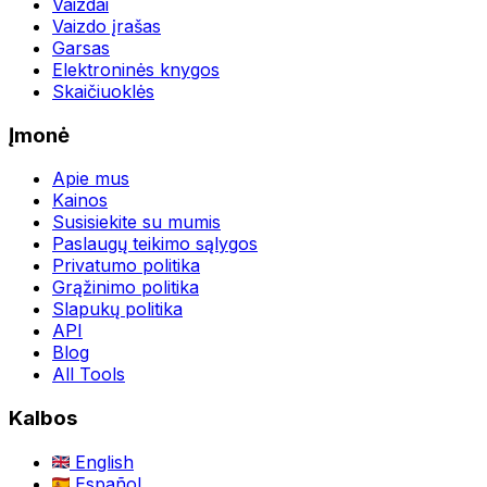
Vaizdai
Vaizdo įrašas
Garsas
Elektroninės knygos
Skaičiuoklės
Įmonė
Apie mus
Kainos
Susisiekite su mumis
Paslaugų teikimo sąlygos
Privatumo politika
Grąžinimo politika
Slapukų politika
API
Blog
All Tools
Kalbos
English
Español