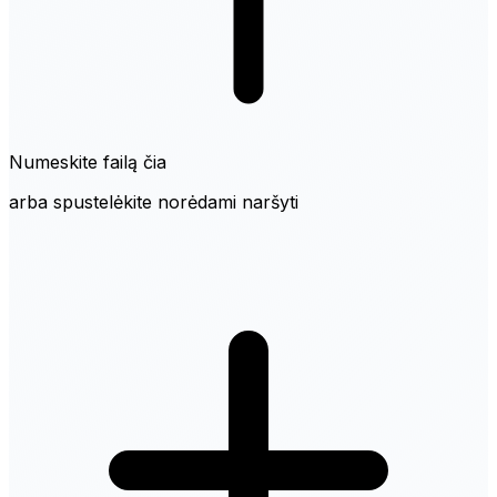
Numeskite failą čia
arba spustelėkite norėdami naršyti