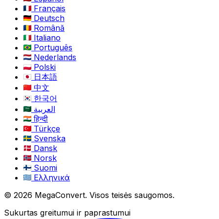
Français
Deutsch
Română
Italiano
Português
Nederlands
Polski
日本語
中文
한국어
العربية
हिन्दी
Türkçe
Svenska
Dansk
Norsk
Suomi
Ελληνικά
© 2026 MegaConvert. Visos teisės saugomos.
Sukurtas greitumui ir paprastumui