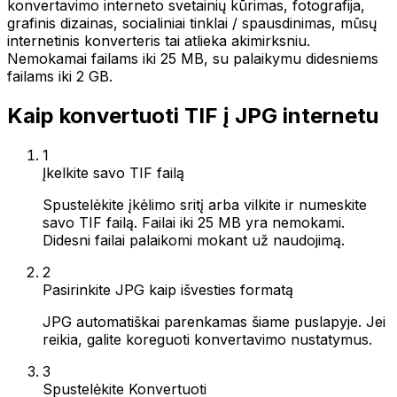
konvertavimo interneto svetainių kūrimas, fotografija,
grafinis dizainas, socialiniai tinklai / spausdinimas, mūsų
internetinis konverteris tai atlieka akimirksniu.
Nemokamai failams iki 25 MB, su palaikymu didesniems
failams iki 2 GB.
Kaip konvertuoti TIF į JPG internetu
1
Įkelkite savo TIF failą
Spustelėkite įkėlimo sritį arba vilkite ir numeskite
savo TIF failą. Failai iki 25 MB yra nemokami.
Didesni failai palaikomi mokant už naudojimą.
2
Pasirinkite JPG kaip išvesties formatą
JPG automatiškai parenkamas šiame puslapyje. Jei
reikia, galite koreguoti konvertavimo nustatymus.
3
Spustelėkite Konvertuoti