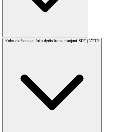
Koks didžiausias failo dydis konvertuojant SRT į VTT?