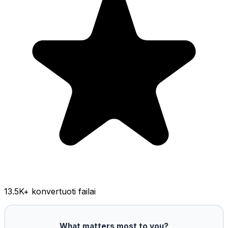
13.5K
+ konvertuoti failai
What matters most to you?