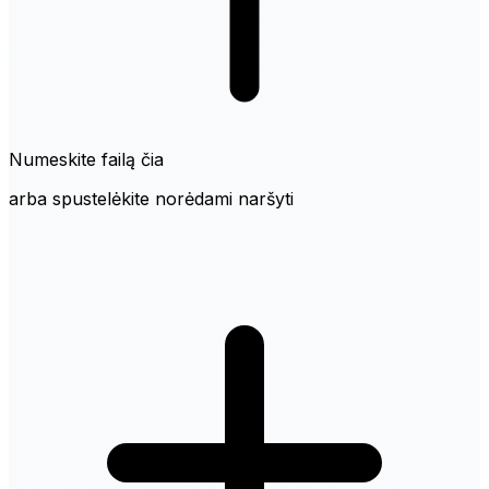
Numeskite failą čia
arba spustelėkite norėdami naršyti