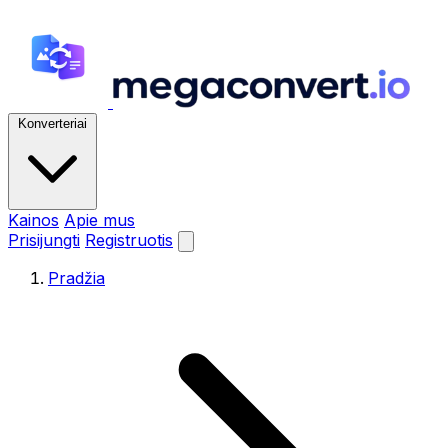
Konverteriai
Kainos
Apie mus
Prisijungti
Registruotis
Pradžia