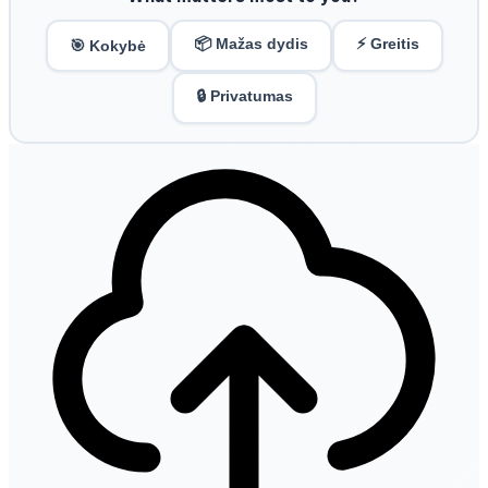
📦 Mažas dydis
⚡ Greitis
🎯 Kokybė
🔒 Privatumas