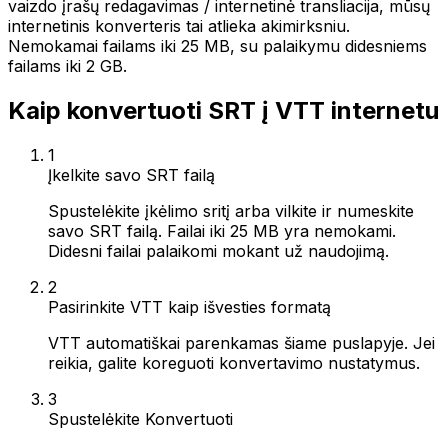
vaizdo įrašų redagavimas / internetinė transliacija, mūsų
internetinis konverteris tai atlieka akimirksniu.
Nemokamai failams iki 25 MB, su palaikymu didesniems
failams iki 2 GB.
Kaip konvertuoti SRT į VTT internetu
1
Įkelkite savo SRT failą
Spustelėkite įkėlimo sritį arba vilkite ir numeskite
savo SRT failą. Failai iki 25 MB yra nemokami.
Didesni failai palaikomi mokant už naudojimą.
2
Pasirinkite VTT kaip išvesties formatą
VTT automatiškai parenkamas šiame puslapyje. Jei
reikia, galite koreguoti konvertavimo nustatymus.
3
Spustelėkite Konvertuoti