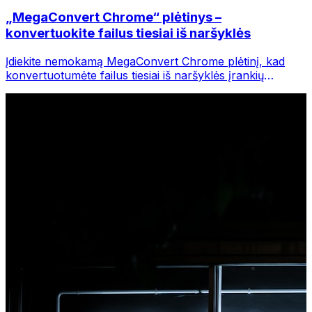
„MegaConvert Chrome“ plėtinys –
konvertuokite failus tiesiai iš naršyklės
Įdiekite nemokamą MegaConvert Chrome plėtinį, kad
konvertuotumėte failus tiesiai iš naršyklės įrankių
juostos. Dešiniuoju pelės mygtuku spustelėkite bet kurį
failą, kurį norite konvertuoti, iš karto pasiekite visus
įrankius iš „Chrome“.