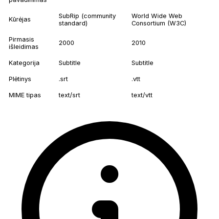
SubRip (community
World Wide Web
Kūrėjas
standard)
Consortium (W3C)
Pirmasis
2000
2010
išleidimas
Kategorija
Subtitle
Subtitle
Plėtinys
.srt
.vtt
MIME tipas
text/srt
text/vtt