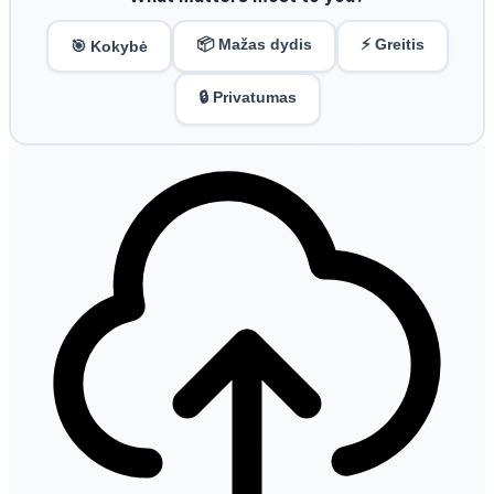
📦 Mažas dydis
⚡ Greitis
🎯 Kokybė
🔒 Privatumas