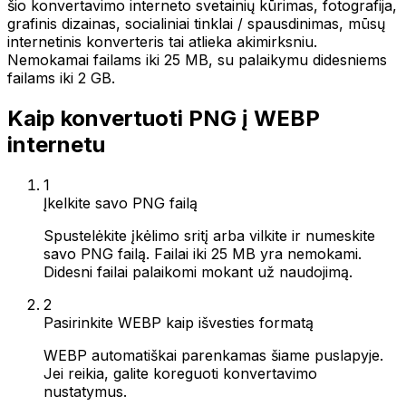
šio konvertavimo interneto svetainių kūrimas, fotografija,
grafinis dizainas, socialiniai tinklai / spausdinimas, mūsų
internetinis konverteris tai atlieka akimirksniu.
Nemokamai failams iki 25 MB, su palaikymu didesniems
failams iki 2 GB.
Kaip konvertuoti PNG į WEBP
internetu
1
Įkelkite savo PNG failą
Spustelėkite įkėlimo sritį arba vilkite ir numeskite
savo PNG failą. Failai iki 25 MB yra nemokami.
Didesni failai palaikomi mokant už naudojimą.
2
Pasirinkite WEBP kaip išvesties formatą
WEBP automatiškai parenkamas šiame puslapyje.
Jei reikia, galite koreguoti konvertavimo
nustatymus.