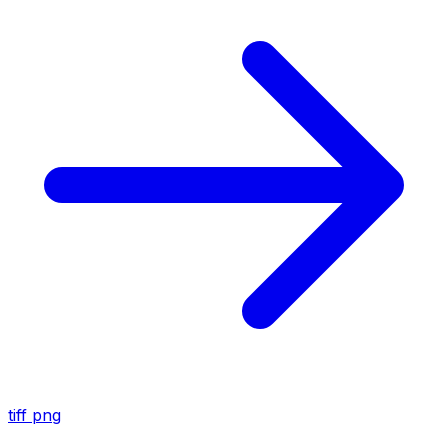
tiff
png