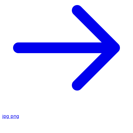
jpg
png