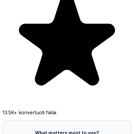
13.5K
+ konvertuoti failai
What matters most to you?