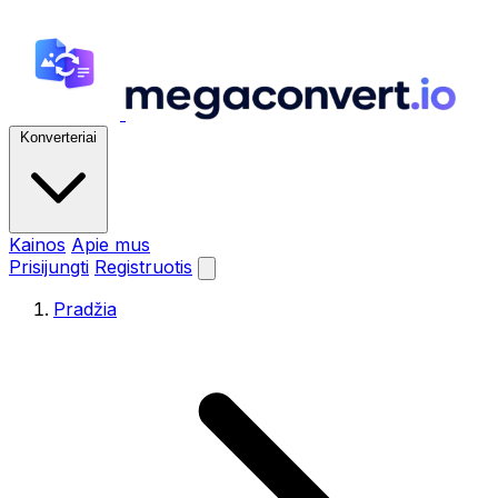
Konverteriai
Kainos
Apie mus
Prisijungti
Registruotis
Pradžia