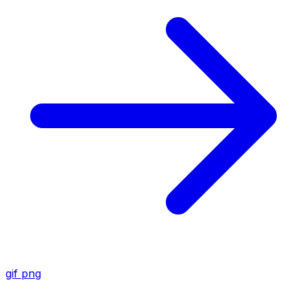
gif
png