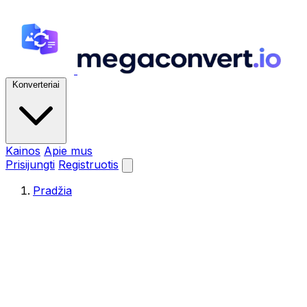
Konverteriai
Kainos
Apie mus
Prisijungti
Registruotis
Pradžia