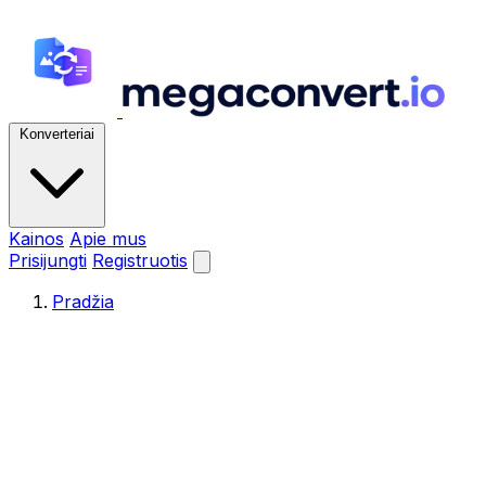
Konverteriai
Kainos
Apie mus
Prisijungti
Registruotis
Pradžia