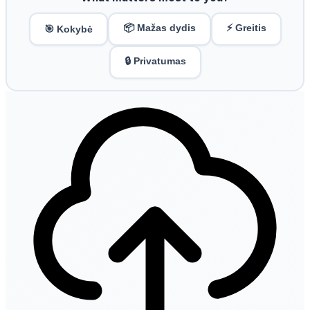
📦 Mažas dydis
⚡ Greitis
🎯 Kokybė
🔒 Privatumas