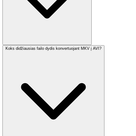
Koks didžiausias failo dydis konvertuojant MKV į AVI?