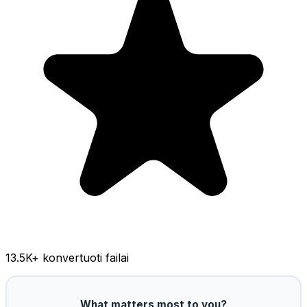
13.5K
+ konvertuoti failai
What matters most to you?