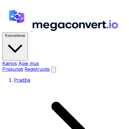
Konverteriai
Kainos
Apie mus
Prisijungti
Registruotis
Pradžia