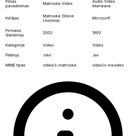
Pilnas
Audio Video
Matroska Video
pavadinimas
Interleave
Matroska (Steve
Kūrėjas
Microsoft
Lhomme)
Pirmasis
2002
1992
išleidimas
Kategorija
Video
Video
Plėtinys
.mkv
.avi
MIME tipas
video/x-matroska
video/x-msvideo