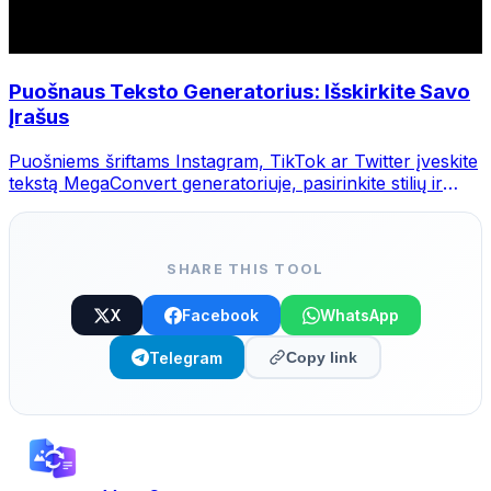
Puošnaus Teksto Generatorius: Išskirkite Savo
Įrašus
Puošniems šriftams Instagram, TikTok ar Twitter įveskite
tekstą MegaConvert generatoriuje, pasirinkite stilių ir
nukopijuokite.
SHARE THIS TOOL
X
Facebook
WhatsApp
Telegram
Copy link