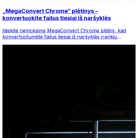
„MegaConvert Chrome“ plėtinys –
konvertuokite failus tiesiai iš naršyklės
Įdiekite nemokamą MegaConvert Chrome plėtinį, kad
konvertuotumėte failus tiesiai iš naršyklės įrankių
juostos. Dešiniuoju pelės mygtuku spustelėkite bet kurį
failą, kurį norite konvertuoti, iš karto pasiekite visus
įrankius iš „Chrome“.