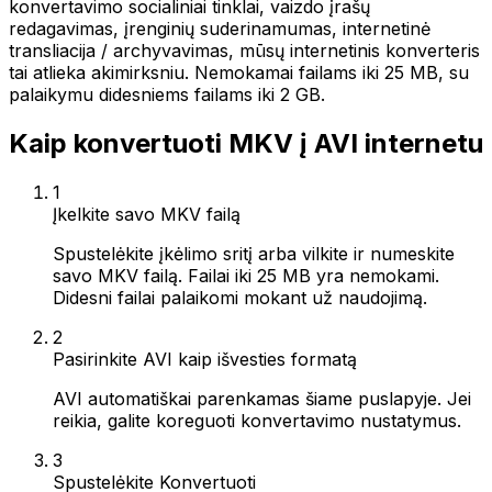
konvertavimo socialiniai tinklai, vaizdo įrašų
redagavimas, įrenginių suderinamumas, internetinė
transliacija / archyvavimas, mūsų internetinis konverteris
tai atlieka akimirksniu. Nemokamai failams iki 25 MB, su
palaikymu didesniems failams iki 2 GB.
Kaip konvertuoti MKV į AVI internetu
1
Įkelkite savo MKV failą
Spustelėkite įkėlimo sritį arba vilkite ir numeskite
savo MKV failą. Failai iki 25 MB yra nemokami.
Didesni failai palaikomi mokant už naudojimą.
2
Pasirinkite AVI kaip išvesties formatą
AVI automatiškai parenkamas šiame puslapyje. Jei
reikia, galite koreguoti konvertavimo nustatymus.
3
Spustelėkite Konvertuoti