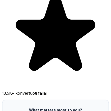
13.5K
+ konvertuoti failai
What matters most to you?