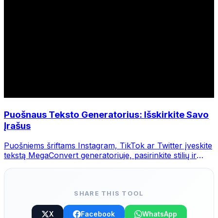
Puošnaus Teksto Generatorius: Išskirkite Savo
Įrašus
Puošniems šriftams Instagram, TikTok ar Twitter įveskite
tekstą MegaConvert generatoriuje, pasirinkite stilių ir
nukopijuokite.
SHARE THIS TOOL
X
Facebook
WhatsApp