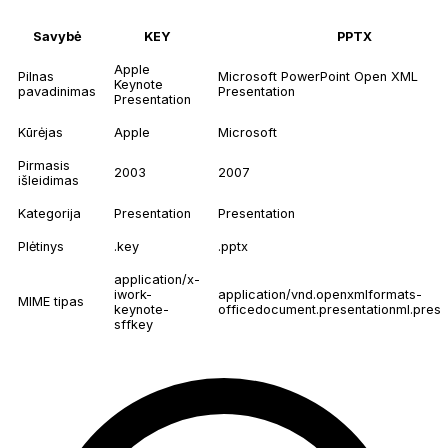
Savybė
KEY
PPTX
Apple
Pilnas
Microsoft PowerPoint Open XML
Keynote
pavadinimas
Presentation
Presentation
Kūrėjas
Apple
Microsoft
Pirmasis
2003
2007
išleidimas
Kategorija
Presentation
Presentation
Plėtinys
.key
.pptx
application/x-
iwork-
application/vnd.openxmlformats-
MIME tipas
keynote-
officedocument.presentationml.prese
sffkey