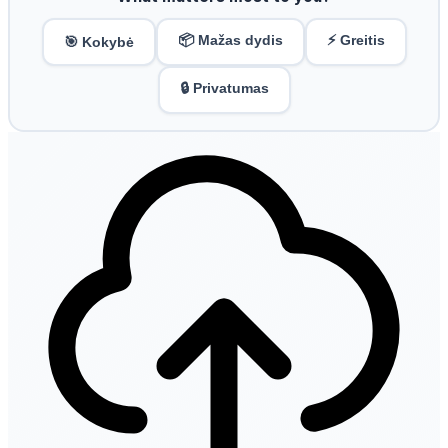
📦 Mažas dydis
⚡ Greitis
🎯 Kokybė
🔒 Privatumas