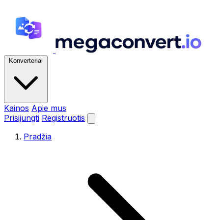
Konverteriai
Kainos
Apie mus
Prisijungti
Registruotis
Pradžia