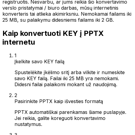
registruotis. Nesvarbu, ar jums reikia šio konvertavimo
verslo pristatymai / biuro darbas, mūsų internetinis
konverteris tai atlieka akimirksniu. Nemokamai failams iki
25 MB, su palaikymu didesniems failams iki 2 GB.
Kaip konvertuoti KEY į PPTX
internetu
1
Įkelkite savo KEY failą
Spustelėkite įkėlimo sritį arba vilkite ir numeskite
savo KEY failą. Failai iki 25 MB yra nemokami.
Didesni failai palaikomi mokant už naudojimą.
2
Pasirinkite PPTX kaip išvesties formatą
PPTX automatiškai parenkamas šiame puslapyje.
Jei reikia, galite koreguoti konvertavimo
nustatymus.
3