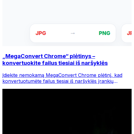
„MegaConvert Chrome“ plėtinys –
konvertuokite failus tiesiai iš naršyklės
Įdiekite nemokamą MegaConvert Chrome plėtinį, kad
konvertuotumėte failus tiesiai iš naršyklės įrankių
juostos. Dešiniuoju pelės mygtuku spustelėkite bet kurį
failą, kurį norite konvertuoti, iš karto pasiekite visus
įrankius iš „Chrome“.