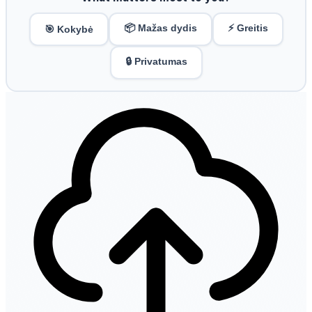
📦 Mažas dydis
⚡ Greitis
🎯 Kokybė
🔒 Privatumas