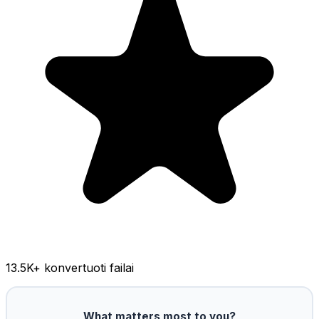
13.5K
+ konvertuoti failai
What matters most to you?