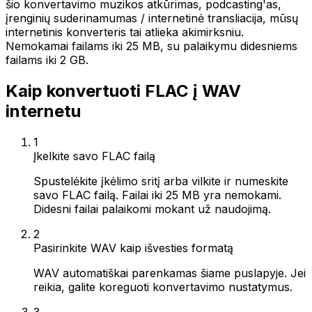
šio konvertavimo muzikos atkūrimas, podcasting'as,
įrenginių suderinamumas / internetinė transliacija, mūsų
internetinis konverteris tai atlieka akimirksniu.
Nemokamai failams iki 25 MB, su palaikymu didesniems
failams iki 2 GB.
Kaip konvertuoti FLAC į WAV
internetu
1
Įkelkite savo FLAC failą
Spustelėkite įkėlimo sritį arba vilkite ir numeskite
savo FLAC failą. Failai iki 25 MB yra nemokami.
Didesni failai palaikomi mokant už naudojimą.
2
Pasirinkite WAV kaip išvesties formatą
WAV automatiškai parenkamas šiame puslapyje. Jei
reikia, galite koreguoti konvertavimo nustatymus.
3