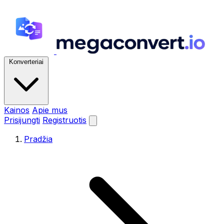
Konverteriai
Kainos
Apie mus
Prisijungti
Registruotis
Pradžia