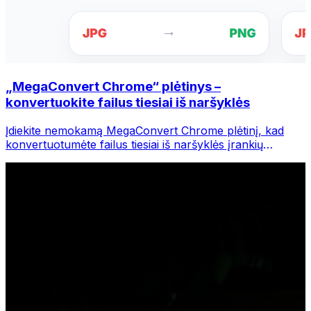
„MegaConvert Chrome“ plėtinys –
konvertuokite failus tiesiai iš naršyklės
Įdiekite nemokamą MegaConvert Chrome plėtinį, kad
konvertuotumėte failus tiesiai iš naršyklės įrankių
juostos. Dešiniuoju pelės mygtuku spustelėkite bet kurį
failą, kurį norite konvertuoti, iš karto pasiekite visus
įrankius iš „Chrome“.