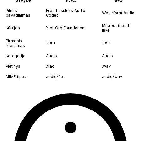
Savybė
FLAC
WAV
Pilnas
Free Lossless Audio
Waveform Audio
pavadinimas
Codec
Microsoft and
Kūrėjas
Xiph.Org Foundation
IBM
Pirmasis
2001
1991
išleidimas
Kategorija
Audio
Audio
Plėtinys
.flac
.wav
MIME tipas
audio/flac
audio/wav