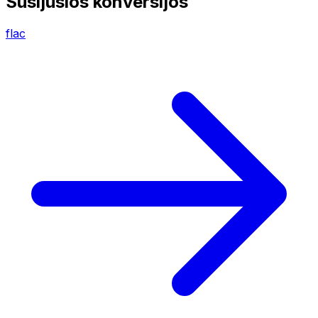
Susijusios konversijos
flac