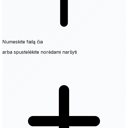
Numeskite failą čia
arba spustelėkite norėdami naršyti