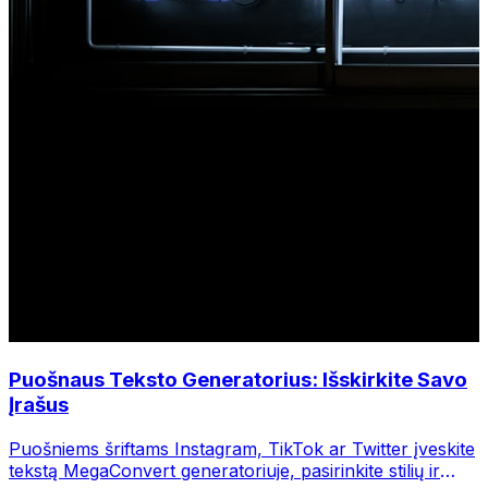
Puošnaus Teksto Generatorius: Išskirkite Savo
Įrašus
Puošniems šriftams Instagram, TikTok ar Twitter įveskite
tekstą MegaConvert generatoriuje, pasirinkite stilių ir