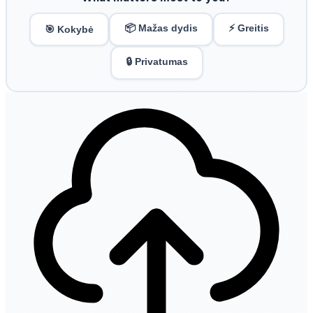
📦 Mažas dydis
⚡ Greitis
🎯 Kokybė
🔒 Privatumas