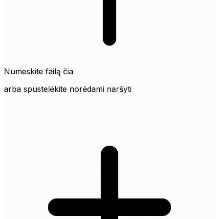
Numeskite failą čia
arba spustelėkite norėdami naršyti