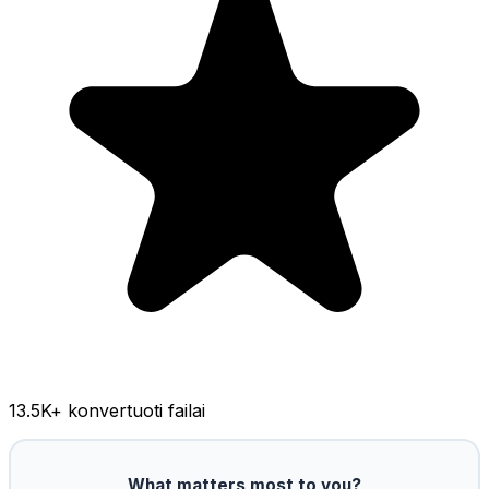
13.5K
+ konvertuoti failai
What matters most to you?