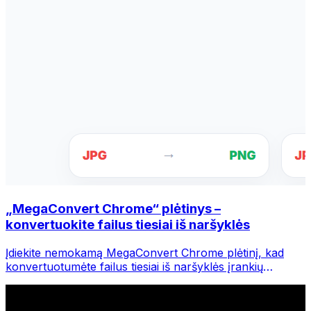
„MegaConvert Chrome“ plėtinys –
konvertuokite failus tiesiai iš naršyklės
Įdiekite nemokamą MegaConvert Chrome plėtinį, kad
konvertuotumėte failus tiesiai iš naršyklės įrankių
juostos. Dešiniuoju pelės mygtuku spustelėkite bet kurį
failą, kurį norite konvertuoti, iš karto pasiekite visus
įrankius iš „Chrome“.