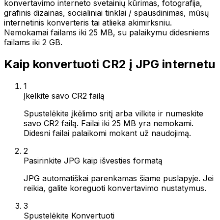
konvertavimo interneto svetainių kūrimas, fotografija,
grafinis dizainas, socialiniai tinklai / spausdinimas, mūsų
internetinis konverteris tai atlieka akimirksniu.
Nemokamai failams iki 25 MB, su palaikymu didesniems
failams iki 2 GB.
Kaip konvertuoti CR2 į JPG internetu
1
Įkelkite savo CR2 failą
Spustelėkite įkėlimo sritį arba vilkite ir numeskite
savo CR2 failą. Failai iki 25 MB yra nemokami.
Didesni failai palaikomi mokant už naudojimą.
2
Pasirinkite JPG kaip išvesties formatą
JPG automatiškai parenkamas šiame puslapyje. Jei
reikia, galite koreguoti konvertavimo nustatymus.
3
Spustelėkite Konvertuoti