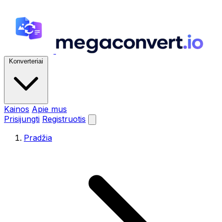
Konverteriai
Kainos
Apie mus
Prisijungti
Registruotis
Pradžia