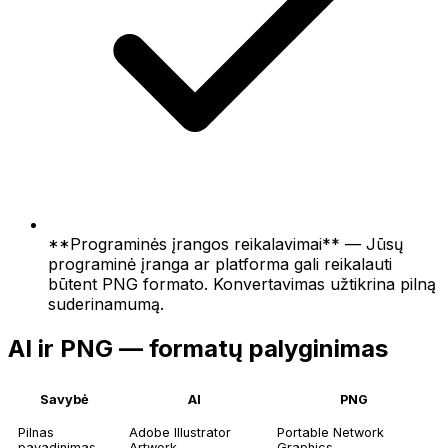
**Programinės įrangos reikalavimai** — Jūsų
programinė įranga ar platforma gali reikalauti
būtent PNG formato. Konvertavimas užtikrina pilną
suderinamumą.
AI ir PNG — formatų palyginimas
Savybė
AI
PNG
Pilnas
Adobe Illustrator
Portable Network
pavadinimas
Artwork
Graphics