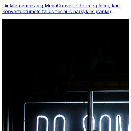
Įdiekite nemokamą MegaConvert Chrome plėtinį, kad
konvertuotumėte failus tiesiai iš naršyklės įrankių
juostos. Dešiniuoju pelės mygtuku spustelėkite bet kurį
failą, kurį norite konvertuoti, iš karto pasiekite visus
įrankius iš „Chrome“.