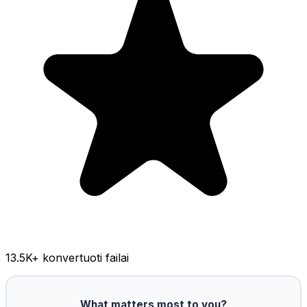
13.5K
+ konvertuoti failai
What matters most to you?