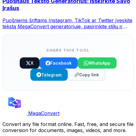
Puošnaus Teksto Generatorius: Išskirkite Savo
Įrašus
Puošniems šriftams Instagram, TikTok ar Twitter įveskite
tekstą MegaConvert generatoriuje, pasirinkite stilių ir
nukopijuokite.
SHARE THIS TOOL
X
Facebook
WhatsApp
Telegram
Copy link
MegaConvert
Convert any file format online. Fast, free, and secure file
conversion for documents, images, videos, and more.