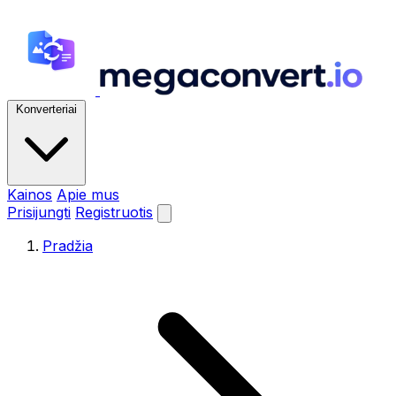
Konverteriai
Kainos
Apie mus
Prisijungti
Registruotis
Pradžia