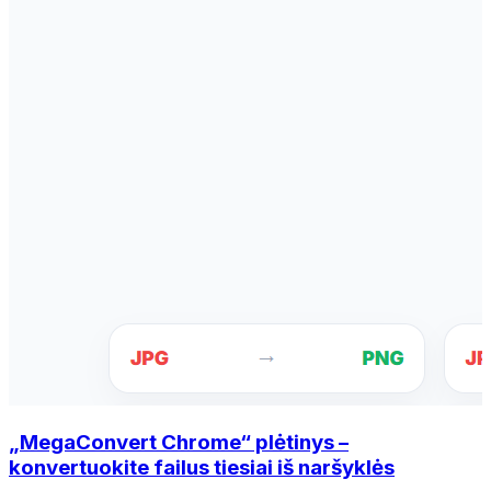
„MegaConvert Chrome“ plėtinys –
konvertuokite failus tiesiai iš naršyklės