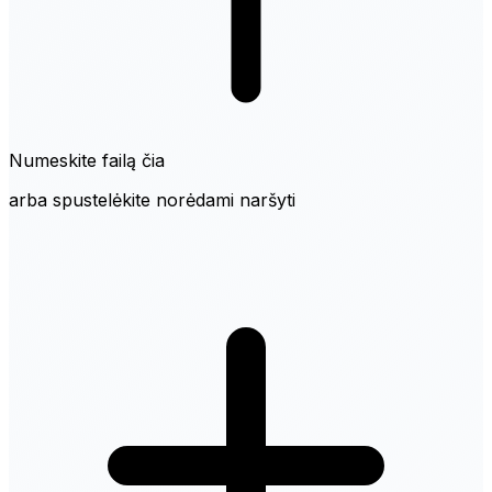
Numeskite failą čia
arba spustelėkite norėdami naršyti