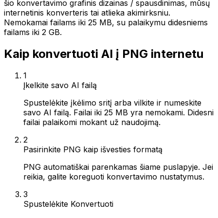
šio konvertavimo grafinis dizainas / spausdinimas, mūsų
internetinis konverteris tai atlieka akimirksniu.
Nemokamai failams iki 25 MB, su palaikymu didesniems
failams iki 2 GB.
Kaip konvertuoti AI į PNG internetu
1
Įkelkite savo AI failą
Spustelėkite įkėlimo sritį arba vilkite ir numeskite
savo AI failą. Failai iki 25 MB yra nemokami. Didesni
failai palaikomi mokant už naudojimą.
2
Pasirinkite PNG kaip išvesties formatą
PNG automatiškai parenkamas šiame puslapyje. Jei
reikia, galite koreguoti konvertavimo nustatymus.
3
Spustelėkite Konvertuoti