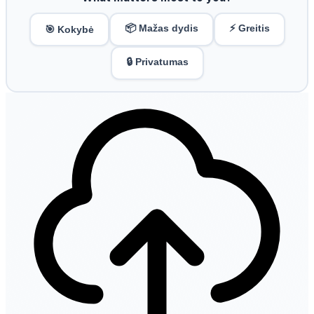
📦 Mažas dydis
⚡ Greitis
🎯 Kokybė
🔒 Privatumas