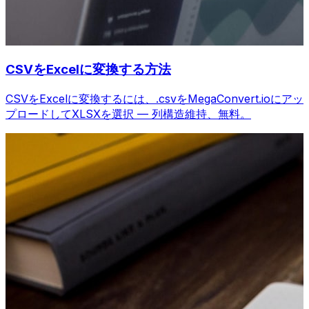
CSVをExcelに変換する方法
CSVをExcelに変換するには、.csvをMegaConvert.ioにアッ
プロードしてXLSXを選択 — 列構造維持、無料。