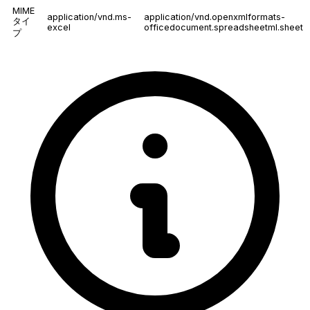
MIME
application/vnd.ms-
application/vnd.openxmlformats-
タイ
excel
officedocument.spreadsheetml.sheet
プ