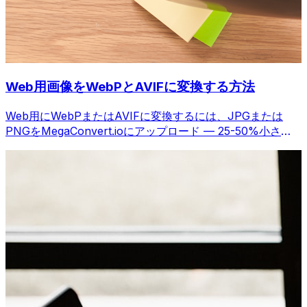
Web用画像をWebPとAVIFに変換する方法
Web用にWebPまたはAVIFに変換するには、JPGまたは
PNGをMegaConvert.ioにアップロード — 25-50%小さ
く、品質維持。