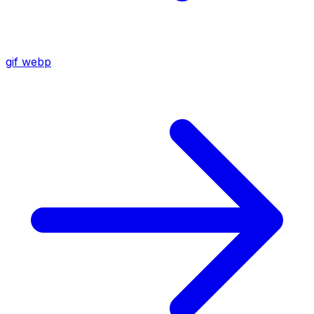
gif
webp