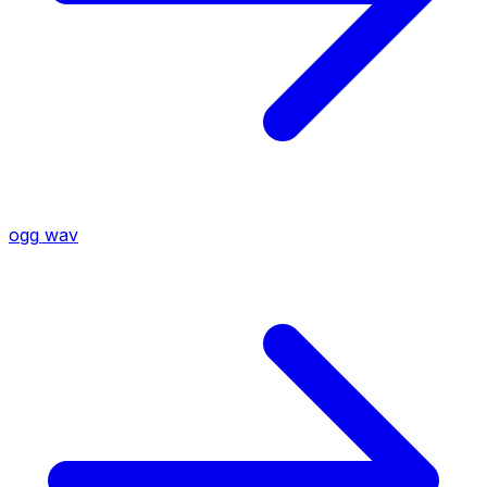
ogg
wav