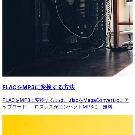
FLACをMP3に変換する方法
FLACをMP3に変換するには、.flacをMegaConvert.ioにア
ップロード — ロスレスがコンパクトMP3に、無料。